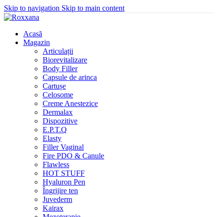
Skip to navigation
Skip to main content
Acasă
Magazin
Articulații
Biorevitalizare
Body Filler
Capsule de arinca
Cartușe
Celosome
Creme Anestezice
Dermalax
Dispozitive
E.P.T.Q
Elasty
Filler Vaginal
Fire PDO & Canule
Flawless
HOT STUFF
Hyaluron Pen
Îngrijire ten
Juvederm
Kairax
Mezoterapie