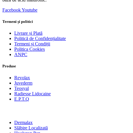
Facebook
Youtube
Termeni și politici
Livrare și Plată
Politică de Confidențialitate
Termeni și Condiții
Politica Cookies
ANPC
Produse
Revolax
Juvederm
Teosyal
Radiesse Lidocaine
E.P.T.Q
Produse
Dermalax
Slăbire Localizată