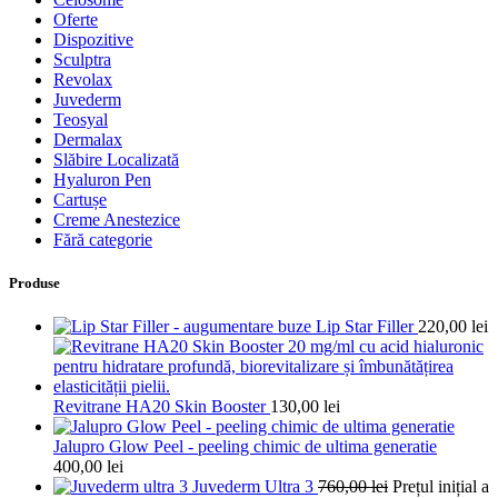
Oferte
Dispozitive
Sculptra
Revolax
Juvederm
Teosyal
Dermalax
Slăbire Localizată
Hyaluron Pen
Cartușe
Creme Anestezice
Fără categorie
Produse
Lip Star Filler
220,00
lei
Revitrane HA20 Skin Booster
130,00
lei
Jalupro Glow Peel - peeling chimic de ultima generatie
400,00
lei
Juvederm Ultra 3
760,00
lei
Prețul inițial a