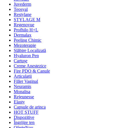
Juvederm
Teosyal
Restylane
STYLAGE M
Regenovue
Profhilo H+L
Dermalax
Peeling Chimic
Mezoterapie
Slăbire Localizată
Hyaluron Pen
Cartușe
Creme Anestezice
Fire PDO & Canule
Articulații
Filler Vaginal
Neuramis
Monalisa
Rejeunesse
Elasty
Capsule de arinca
HOT STUFF
Dispozitive
Îngrijire ten
Oferte
Nou