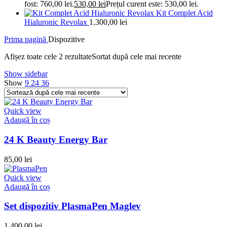
fost: 760,00 lei.
530,00
lei
Prețul curent este: 530,00 lei.
Kit Complet Acid
Hialuronic Revolax
1.300,00
lei
Prima pagină
Dispozitive
Afișez toate cele 2 rezultate
Sortat după cele mai recente
Show sidebar
Show
9
24
36
Quick view
Adaugă în coș
24 K Beauty Energy Bar
85,00
lei
Quick view
Adaugă în coș
Set dispozitiv PlasmaPen Maglev
1.400,00
lei