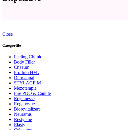
Close
Categoriile
Peeling Chimic
Body Filler
Chaeum
Profhilo H+L
Dermaqual
STYLAGE M
Mezoterapie
Fire PDO & Canule
Rejeunesse
Regenovue
Biorevitalizare
Neuramis
Restylane
Elasty
Celosome