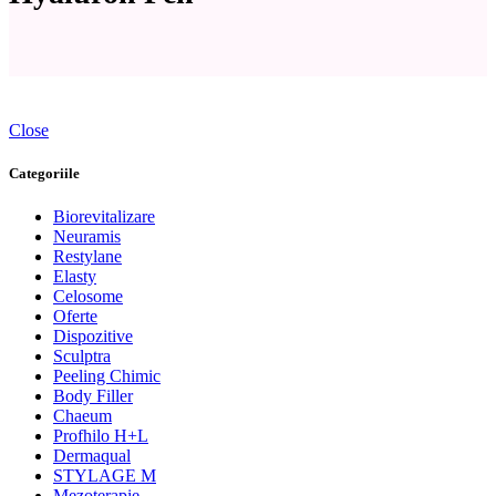
Close
Categoriile
Biorevitalizare
Neuramis
Restylane
Elasty
Celosome
Oferte
Dispozitive
Sculptra
Peeling Chimic
Body Filler
Chaeum
Profhilo H+L
Dermaqual
STYLAGE M
Mezoterapie