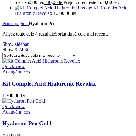
fost: 760,00 lei.
530,00
lei
Prețul curent este: 530,00 lei.
Kit Complet Acid
Hialuronic Revolax
1.300,00
lei
Prima pagină
Hyaluron Pen
Afișez toate cele 4 rezultate
Sortat după cele mai recente
Show sidebar
Show
9
24
36
Quick view
Adaugă în coș
Kit Complet Acid Hialuronic Revolax
1.300,00
lei
Quick view
Adaugă în coș
Hyaluron Pen Gold
450,00
lei