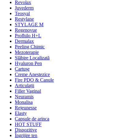
Revolax
Juvederm
Teosyal
Restylane
STYLAGE M
Regenovue
Profhilo H+L
Dermalax
Peeling Chimic
Mezoterapie
Slăbire Localizată
Hyaluron Pen
Cartușe
Creme Anestezice
Fire PDO & Canule
Articulații
Filler Vaginal
Neuramis
Monalisa
Rejeunesse
Elasty
Capsule de arinca
HOT STUFF
Dispozitive
Îngrijire ten