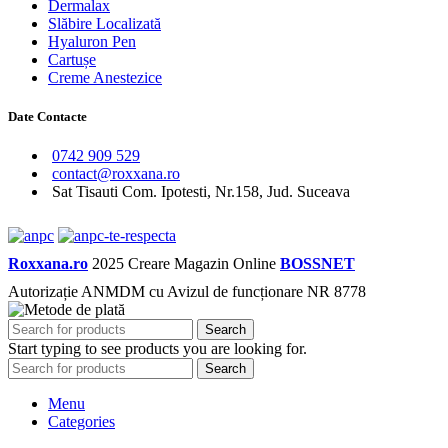
Dermalax
Slăbire Localizată
Hyaluron Pen
Cartușe
Creme Anestezice
Date Contacte
0742 909 529
contact@roxxana.ro
Sat Tisauti Com. Ipotesti, Nr.158, Jud. Suceava
Roxxana.ro
2025 Creare Magazin Online
BOSSNET
Autorizație ANMDM cu Avizul de funcționare NR 8778
Search
Start typing to see products you are looking for.
Search
Menu
Categories