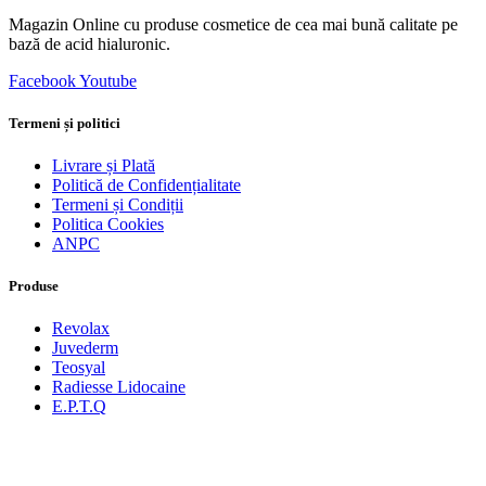
Magazin Online cu produse cosmetice de cea mai bună calitate pe
bază de acid hialuronic.
Facebook
Youtube
Termeni și politici
Livrare și Plată
Politică de Confidențialitate
Termeni și Condiții
Politica Cookies
ANPC
Produse
Revolax
Juvederm
Teosyal
Radiesse Lidocaine
E.P.T.Q
Produse