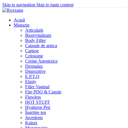
Skip to navigation
Skip to main content
Acasă
Magazin
Articulații
Biorevitalizare
Body Filler
Capsule de arinca
Cartușe
Celosome
Creme Anestezice
Dermalax
Dispozitive
E.P.T.Q
Elasty
Filler Vaginal
Fire PDO & Canule
Flawless
HOT STUFF
Hyaluron Pen
Îngrijire ten
Juvederm
Kairax
Mezoterapie