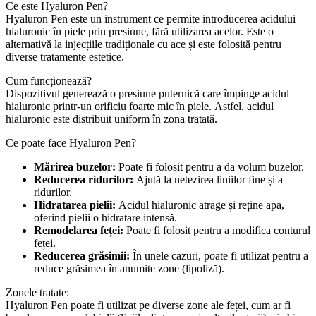
Ce este Hyaluron Pen?
Hyaluron Pen este un instrument ce permite introducerea acidului
hialuronic în piele prin presiune, fără utilizarea acelor.
Este o
alternativă la injecțiile tradiționale cu ace și este folosită pentru
diverse tratamente estetice.
Cum funcționează?
Dispozitivul generează o presiune puternică care împinge acidul
hialuronic printr-un orificiu foarte mic în piele.
Astfel, acidul
hialuronic este distribuit uniform în zona tratată.
Ce poate face Hyaluron Pen?
Mărirea buzelor:
Poate fi folosit pentru a da volum buzelor.
Reducerea ridurilor:
Ajută la netezirea liniilor fine și a
ridurilor.
Hidratarea pielii:
Acidul hialuronic atrage și reține apa,
oferind pielii o hidratare intensă.
Remodelarea feței:
Poate fi folosit pentru a modifica conturul
feței.
Reducerea grăsimii:
În unele cazuri, poate fi utilizat pentru a
reduce grăsimea în anumite zone (lipoliză).
Zonele tratate:
Hyaluron Pen poate fi utilizat pe diverse zone ale feței, cum ar fi