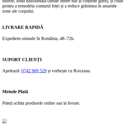
buzele, zona nazolabială (liniile dintre nas și colțurile gurii), și chiar
pentru a remodela conturul feței și a reduce grăsimea în anumite
zone ale corpului.
LIVRARE RAPIDĂ
Expediem oriunde în România, 48–72h.
SUPORT CLIENȚI
Apelează:
0742 909 529
și vorbește cu Roxxana.
Metode Plată
Puteți achita produsele online sau la livrare.