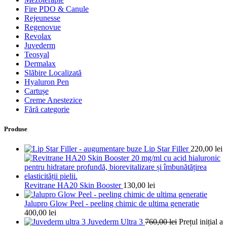
Fire PDO & Canule
Rejeunesse
Regenovue
Revolax
Juvederm
Teosyal
Dermalax
Slăbire Localizată
Hyaluron Pen
Cartușe
Creme Anestezice
Fără categorie
Produse
Lip Star Filler
220,00
lei
Revitrane HA20 Skin Booster
130,00
lei
Jalupro Glow Peel - peeling chimic de ultima generatie
400,00
lei
Juvederm Ultra 3
760,00
lei
Prețul inițial a