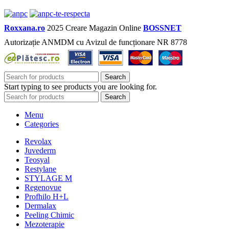
Roxxana.ro
2025 Creare Magazin Online
BOSSNET
Autorizație ANMDM cu Avizul de funcționare NR 8778
Search
Start typing to see products you are looking for.
Search
Menu
Categories
Revolax
Juvederm
Teosyal
Restylane
STYLAGE M
Regenovue
Profhilo H+L
Dermalax
Peeling Chimic
Mezoterapie