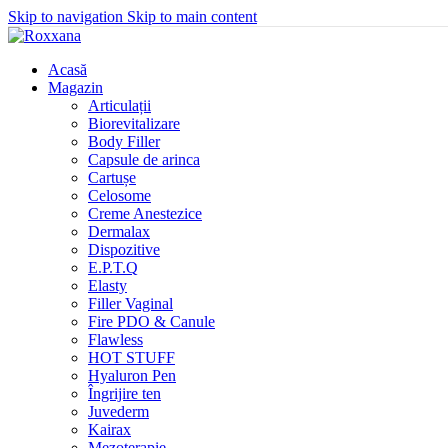
Skip to navigation
Skip to main content
Acasă
Magazin
Articulații
Biorevitalizare
Body Filler
Capsule de arinca
Cartușe
Celosome
Creme Anestezice
Dermalax
Dispozitive
E.P.T.Q
Elasty
Filler Vaginal
Fire PDO & Canule
Flawless
HOT STUFF
Hyaluron Pen
Îngrijire ten
Juvederm
Kairax
Mezoterapie