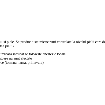
i si piele. Se produc niste microarsuri controlate la nivelul pielii care d
ea pielii).
eroasa intrucat se foloseste anestezie locala.
atoare nu sunt afectate
ece (toamna, iarna, primavara).