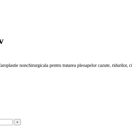
v
oplastie nonchirurgicala pentru tratarea pleoapelor cazute, ridurilor, cic