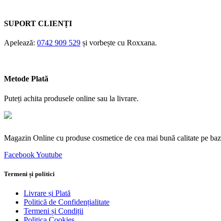
SUPORT CLIENȚI
Apelează:
0742 909 529
și vorbește cu Roxxana.
Metode Plată
Puteți achita produsele online sau la livrare.
Magazin Online cu produse cosmetice de cea mai bună calitate pe bază
Facebook
Youtube
Termeni și politici
Livrare și Plată
Politică de Confidențialitate
Termeni și Condiții
Politica Cookies