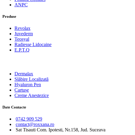
ANPC
Produse
Revolax
Juvederm
Teosyal
Radiesse Lidocaine
E.P.T.Q
Produse
Dermalax
Slăbire Localizată
Hyaluron Pen
Cartușe
Creme Anestezice
Date Contacte
0742 909 529
contact@roxxana.ro
Sat Tisauti Com. Ipotesti, Nr.158, Jud. Suceava