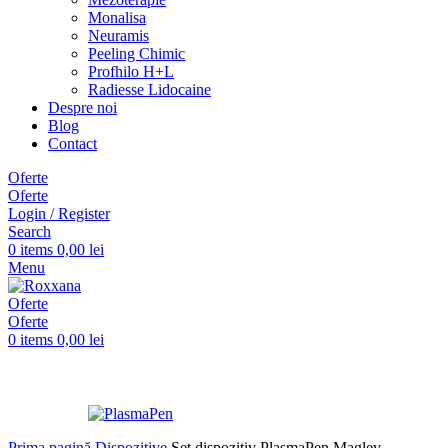
Monalisa
Neuramis
Peeling Chimic
Profhilo H+L
Radiesse Lidocaine
Despre noi
Blog
Contact
Oferte
Oferte
Login / Register
Search
0
items
0,00
lei
Menu
Oferte
Oferte
0
items
0,00
lei
Prima pagină
Dispozitive
Set dispozitiv PlasmaPen Maglev