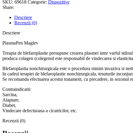
SKU:
69618
Categorie:
Dispozitive
Share:
Descriere
Recenzii (0)
Descriere
PlasmaPen Maglev
Terapia de blefaroplastie presupune crearea plasmei intre varful stiloulu
produca colagen (colegenul este responsabil de vindecarea si elasticitat
Blefaroplastia nonchirurgicala este o procedura minim invaziva si nedur
In cadrul terapiei de blefaroplastie nonchirurgicala, tesuturile inconjur
Se recomanda efectuarea acestui tratament, cu precadere, in sezonul r
Contraindicatii:
Sarcina,
Alaptare,
Diabet,
Vindecare defectuoasa a cicatricilor, etc.
Recenzii (0)