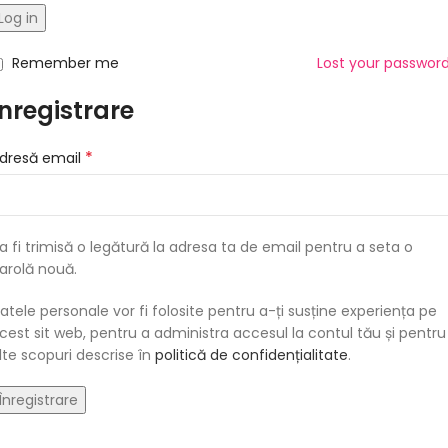
Log in
Remember me
Lost your passwor
Înregistrare
*
dresă email
a fi trimisă o legătură la adresa ta de email pentru a seta o
arolă nouă.
atele personale vor fi folosite pentru a-ți susține experiența pe
cest sit web, pentru a administra accesul la contul tău și pentru
lte scopuri descrise în
politică de confidențialitate
.
Înregistrare