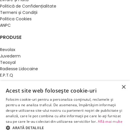
Politică de Confidențialitate
Termeni și Condiții
Politica Cookies
ANPC
PRODUSE
Revolax
Juvederm
Teosyal
Radiesse Lidocaine
E.P.T.Q
×
PRODUSE
Acest site web folosește cookie-uri
Dermalax
Folosim cookie-uri pentru a personaliza conținutul, reclamele și
pentru a ne analiza traficul. De asemenea, împărtășim informații
Slăbire Localizată
despre utilizarea site-ului nostru cu partenerii noștri de publicitate și
Hyaluron Pen
analiză, care le pot combina cu alte informații pe care le-ați furnizat
Cartușe
sau pe care le-au colectat din utilizarea serviciilor lor.
Află mai multe
Creme Anestezice
ARATĂ DETALIILE