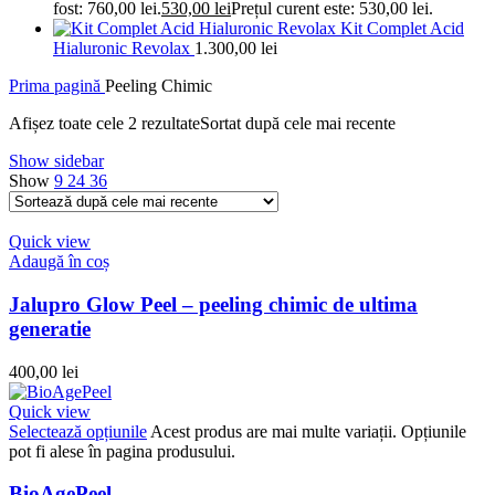
fost: 760,00 lei.
530,00
lei
Prețul curent este: 530,00 lei.
Kit Complet Acid
Hialuronic Revolax
1.300,00
lei
Prima pagină
Peeling Chimic
Afișez toate cele 2 rezultate
Sortat după cele mai recente
Show sidebar
Show
9
24
36
Quick view
Adaugă în coș
Jalupro Glow Peel – peeling chimic de ultima
generatie
400,00
lei
Quick view
Selectează opțiunile
Acest produs are mai multe variații. Opțiunile
pot fi alese în pagina produsului.
BioAgePeel