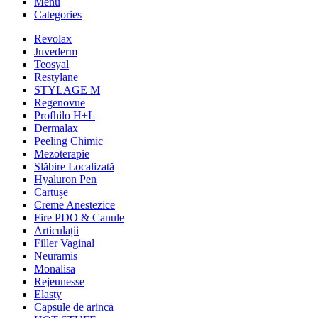
Menu
Categories
Revolax
Juvederm
Teosyal
Restylane
STYLAGE M
Regenovue
Profhilo H+L
Dermalax
Peeling Chimic
Mezoterapie
Slăbire Localizată
Hyaluron Pen
Cartușe
Creme Anestezice
Fire PDO & Canule
Articulații
Filler Vaginal
Neuramis
Monalisa
Rejeunesse
Elasty
Capsule de arinca