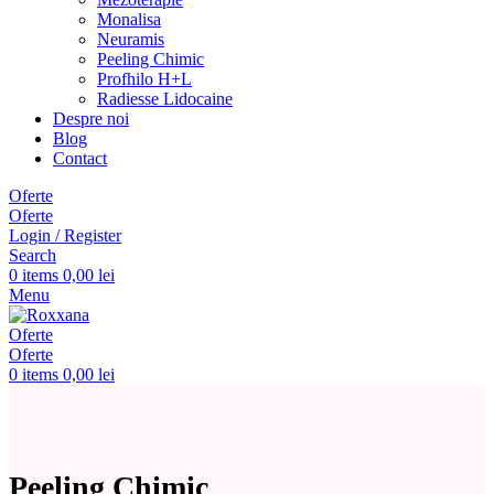
Monalisa
Neuramis
Peeling Chimic
Profhilo H+L
Radiesse Lidocaine
Despre noi
Blog
Contact
Oferte
Oferte
Login / Register
Search
0
items
0,00
lei
Menu
Oferte
Oferte
0
items
0,00
lei
Peeling Chimic