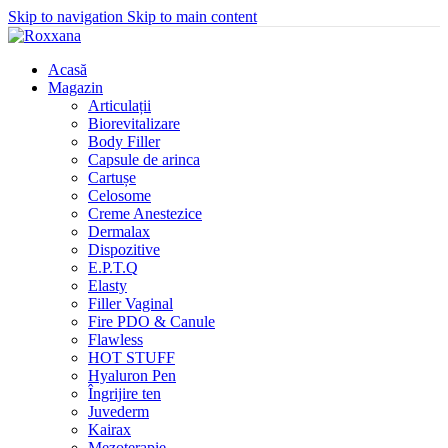
Skip to navigation
Skip to main content
Acasă
Magazin
Articulații
Biorevitalizare
Body Filler
Capsule de arinca
Cartușe
Celosome
Creme Anestezice
Dermalax
Dispozitive
E.P.T.Q
Elasty
Filler Vaginal
Fire PDO & Canule
Flawless
HOT STUFF
Hyaluron Pen
Îngrijire ten
Juvederm
Kairax
Mezoterapie