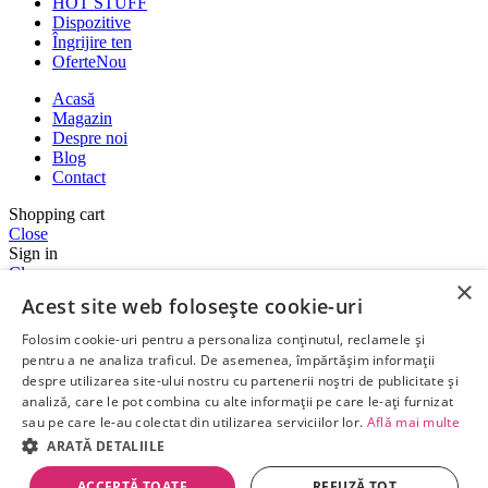
HOT STUFF
Dispozitive
Îngrijire ten
Oferte
Nou
Acasă
Magazin
Despre noi
Blog
Contact
Shopping cart
Close
Sign in
Close
×
Acest site web folosește cookie-uri
No account yet?
Folosim cookie-uri pentru a personaliza conținutul, reclamele și
Create an Account
pentru a ne analiza traficul. De asemenea, împărtășim informații
Aveți nevoie de ajutor?
despre utilizarea site-ului nostru cu partenerii noștri de publicitate și
analiză, care le pot combina cu alte informații pe care le-ați furnizat
Bună ziua! Vă putem ajuta?
sau pe care le-au colectat din utilizarea serviciilor lor.
Află mai multe
Open chat
ARATĂ DETALIILE
ACCEPTĂ TOATE
REFUZĂ TOT