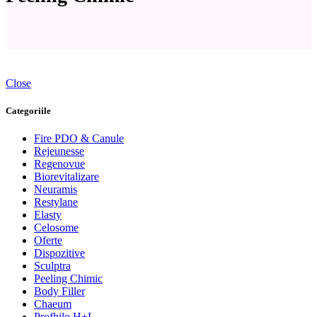
Close
Categoriile
Fire PDO & Canule
Rejeunesse
Regenovue
Biorevitalizare
Neuramis
Restylane
Elasty
Celosome
Oferte
Dispozitive
Sculptra
Peeling Chimic
Body Filler
Chaeum
Profhilo H+L