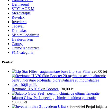
Dermaqual
STYLAGE M
Mezoterapie
Revolax
Juvederm
Teosyal
Dermalax
Slăbire Localizată
Hyaluron Pen
Cartușe
Creme Anestezice
Fără categorie
Produse
Lip Star Filler
220,00
lei
Revitrane HA20 Skin Booster
130,00
lei
Jalupro Glow Peel - peeling chimic de ultima generatie
400,00
lei
Juvederm Ultra 3
760,00
lei
Prețul inițial a