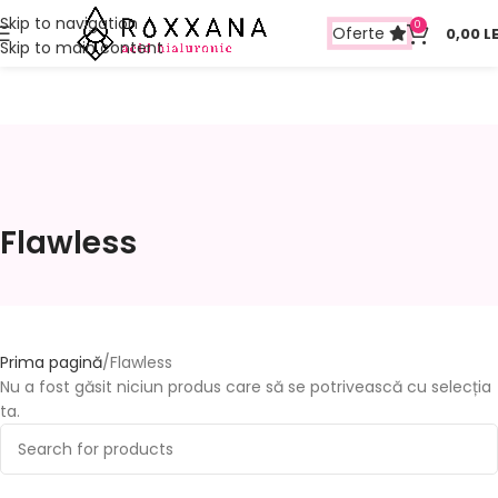
Skip to navigation
0
Oferte
0,00
LE
Skip to main content
Flawless
Prima pagină
Flawless
Nu a fost găsit niciun produs care să se potrivească cu selecția
ta.