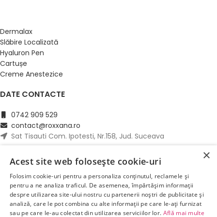
PRODUSE
Dermalax
Slăbire Localizată
Hyaluron Pen
Cartușe
Creme Anestezice
DATE CONTACTE
0742 909 529
contact@roxxana.ro
Sat Tisauti Com. Ipotesti, Nr.158, Jud. Suceava
×
Acest site web folosește cookie-uri
Folosim cookie-uri pentru a personaliza conținutul, reclamele și
pentru a ne analiza traficul. De asemenea, împărtășim informații
despre utilizarea site-ului nostru cu partenerii noștri de publicitate și
analiză, care le pot combina cu alte informații pe care le-ați furnizat
Roxxana.ro
2025 Creare Magazin Online
BOSSNET
sau pe care le-au colectat din utilizarea serviciilor lor.
Află mai multe