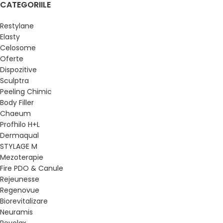
CATEGORIILE
Restylane
Elasty
Celosome
Oferte
Dispozitive
Sculptra
Peeling Chimic
Body Filler
Chaeum
Profhilo H+L
Dermaqual
STYLAGE M
Mezoterapie
Fire PDO & Canule
Rejeunesse
Regenovue
Biorevitalizare
Neuramis