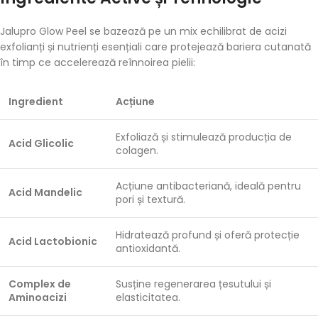
Jalupro Glow Peel se bazează pe un mix echilibrat de acizi
exfolianți și nutrienți esențiali care protejează bariera cutanată
în timp ce accelerează reînnoirea pielii:
Ingredient
Acțiune
Exfoliază și stimulează producția de
Acid Glicolic
colagen.
Acțiune antibacteriană, ideală pentru
Acid Mandelic
pori și textură.
Hidratează profund și oferă protecție
Acid Lactobionic
antioxidantă.
Complex de
Susține regenerarea țesutului și
Aminoacizi
elasticitatea.