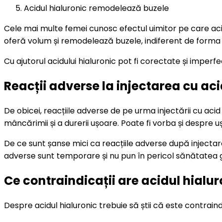
Acidul hialuronic remodelează buzele
Cele mai multe femei cunosc efectul uimitor pe care acidu
oferă volum și remodelează buzele, indiferent de forma in
Cu ajutorul acidului hialuronic pot fi corectate și imperfec
Reacții adverse la injectarea cu aci
De obicei, reacțiile adverse de pe urma injectării cu acid 
mâncărimii și a durerii ușoare. Poate fi vorba și despre u
De ce sunt șanse mici ca reacțiile adverse după injectar
adverse sunt temporare și nu pun în pericol sănătatea 
Ce contraindicații are acidul hialur
Despre acidul hialuronic trebuie să știi că este contraindic