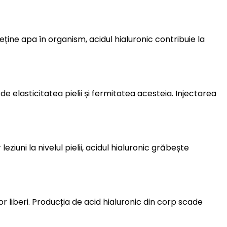
reține apa în organism, acidul hialuronic contribuie la
 elasticitatea pielii și fermitatea acesteia. Injectarea
ziuni la nivelul pielii, acidul hialuronic grăbește
or liberi. Producția de acid hialuronic din corp scade