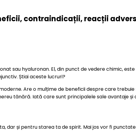
eficii, contraindicații, reacții adver
ronat sau hyaluronan. El, din punct de vedere chimic, est
unctiv. Știai aceste lucruri?
moderne. Are o mulțime de beneficii despre care trebuie să
mereu tânără. Iată care sunt principalele sale avantaje și d
, dar și pentru starea ta de spirit. Mai jos vor fi punctat