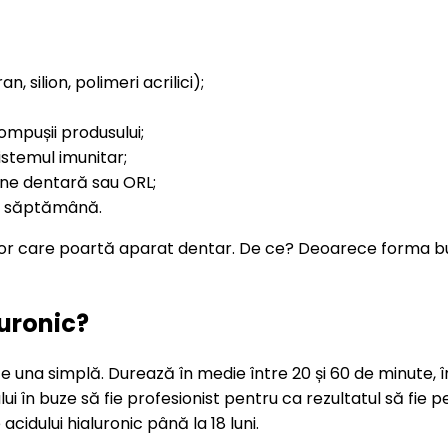
 silion, polimeri acrilici);
compușii produsului;
istemul imunitar;
gine dentară sau ORL;
 o săptămână.
elor care poartă aparat dentar. De ce? Deoarece forma b
luronic?
te una simplă. Durează în medie între 20 și 60 de minute, î
 în buze să fie profesionist pentru ca rezultatul să fie p
acidului hialuronic până la 18 luni.