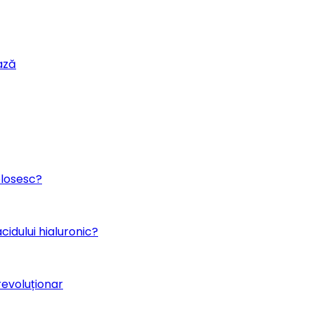
ează
folosesc?
cidului hialuronic?
revoluționar