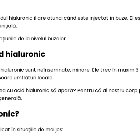
l hialuronic îl are atunci când este injectat în buze. El 
ițială.
țiunile de la nivelul buzelor.
d hialuronic
hialuronic sunt neînsemnate, minore. Ele trec în maxim 3 zile
șoare umflături locale.
ea cu acid hialuronic să apară? Pentru că al nostru corp p
generală.
onic?
at în situațiile de mai jos: