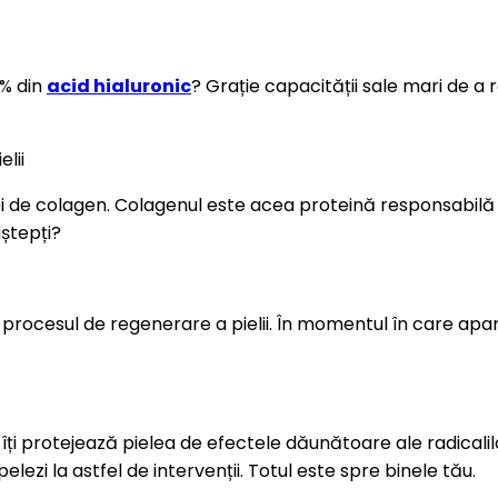
0% din
acid hialuronic
? Grație capacității sale mari de a 
elii
ei de colagen. Colagenul este acea proteină responsabilă de
aștepți?
 procesul de regenerare a pielii. În momentul în care apar le
l îți protejează pielea de efectele dăunătoare ale radicalil
ezi la astfel de intervenții. Totul este spre binele tău.